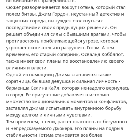
выживание и справедливость.
Сюжет разворачивается вокруг Готэма, который стал
полем битвы. Джим Гордон, неустанный детектив и
защитник города, вынужден столкнуться с
последствиями своих предыдущих решений. Он
решает объединил силы с бывшими врагами, чтобы
противостоять приближающейся угрозе, которая
угрожает окончательно разрушить Готэм. А тем
временем, его старый соперник, Освальд Кобблпот,
также имеет свои планы по восстановлению своего
влияния и власти.
Одной из помощниц Джима становится также
соратница, бывшая девушка и сильная личность -
барменша Селина Кайл, которая ненадолго вернулась
в город. Ее присутствие добавляет в историю
множество эмоциональных моментов и конфликтов,
заставляя Джима испытывать внутреннюю борьбу
между долгом и личными чувствами.
Тем временем, в тени, растет опасность от безумного
и непредсказуемого Джокера. Его планы на подрыв
стабильности Готэма становятся все более