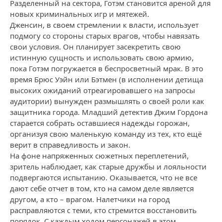
Разделенный на сектора, Готэм становится ареной для
новых криминальных игр и мятежей.
Дженсин, в своем стремлении к власти, использует
подмогу со стороны старых врагов, чтобы навязать
свои условия. Он планирует засекретить свою
истинную сущность и использовать свою армию,
пока Готэм погружается в беспросветный мрак. В это
время Брюс Уэйн или Бэтмен (в исполнении детища
высоких ожиданий отреагировавшего на запросы
аудитории) вынужден размышлять о своей роли как
защитника города. Младший детектив Джим Гордона
старается собрать оставшиеся надежды горожан,
организуя свою маленькую команду из тех, кто ещё
верит в справедливость и закон.
На фоне напряженных сюжетных переплетений,
зритель наблюдает, как старые дружбы и лояльности
подвергаются испытанию. Оказывается, что не все
дают себе отчет в том, кто на самом деле является
другом, а кто – врагом. Налетчики на город
расправляются с теми, кто стремится восстановить
порядок. С каждым ходом персонажей в этом