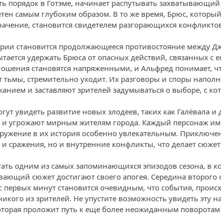
ь порядок в Готэме, начинает распутывать захватывающий
етен самым глубоким образом. В то же время, Брюс, которы
начение, становится свидетелем разгорающихся конфликтов
рии становится продолжающееся противостояние между Д
тается удержать Брюса от опасных действий, связанных с е
ношения становятся напряженными, и Альфред понимает, чт
т тьмы, стремительно уходит. Их разговоры и споры напол
нием и заставляют зрителей задумываться о выборе, с ко
огут увидеть развитие новых злодеев, таких как Галёвала и 
 и угрожают мирным жителям города. Каждый персонаж им
огружение в их история особенно увлекательным. Приключе
 и сражения, но и внутренние конфликты, что делает сюжет
ать одним из самых запоминающихся эпизодов сезона, в к
ывающий сюжет достигают своего апогея. Середина второго 
 с первых минут становится очевидным, что события, проис
икого из зрителей. Не упустите возможность увидеть эту 
торая проложит путь к еще более неожиданным поворотам 