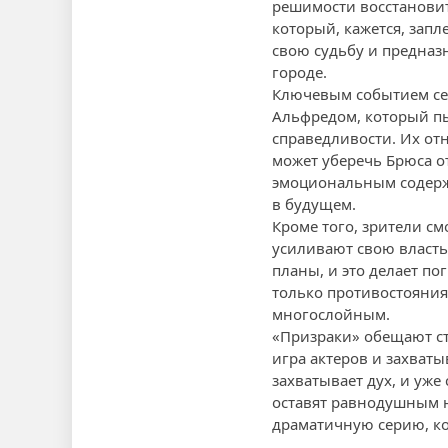
решимости восстановит
который, кажется, запл
свою судьбу и предназ
городе.
Ключевым событием се
Альфредом, который пы
справедливости. Их от
может уберечь Брюса о
эмоциональным содержа
в будущем.
Кроме того, зрители см
усиливают свою власть
планы, и это делает п
только противостояния
многослойным.
«Призраки» обещают ст
игра актеров и захват
захватывает дух, и уже
оставят равнодушным н
драматичную серию, ко