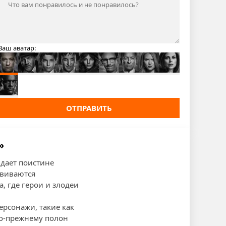
Ваш аватар:
ОТПРАВИТЬ
»
идает поистине
звиваются
, где герои и злодеи
ерсонажи, такие как
по-прежнему полон