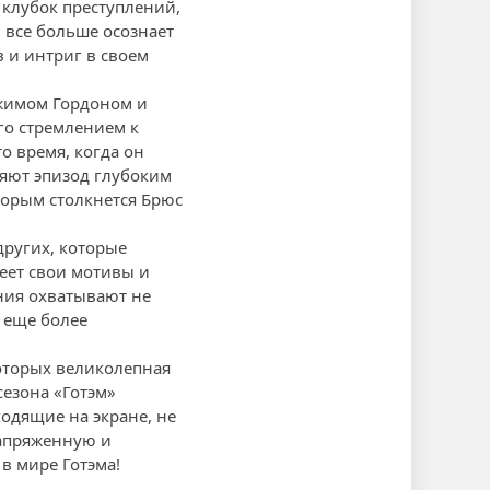
 клубок преступлений,
й все больше осознает
 и интриг в своем
жимом Гордоном и
го стремлением к
о время, когда он
няют эпизод глубоким
торым столкнется Брюс
других, которые
еет свои мотивы и
ния охватывают не
 еще более
оторых великолепная
сезона «Готэм»
ходящие на экране, не
напряженную и
в мире Готэма!